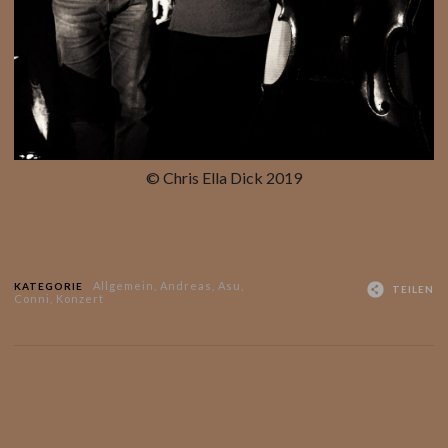
© Chris Ella Dick 2019
Allgemein
,
Andreas
,
Asu
,
KATEGORIE
TEILEN
Conni
,
Konzert